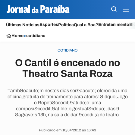
Esportes
Entretenimento
Bl
Últimas Notícias
Política
Qual a Boa?
Home
>
cotidiano
COTIDIANO
O Cantil é encenado no
Theatro Santa Roza
Tamb&eacute;m nestes dias ser&aacute; oferecida uma
oficina gratuita de treinamento para atores: &ldquo;Jogo
e Repeti&ccedil;&atilde;o: uma
composi&ccedil;&atilde;o gestual&rdquo;, das 9
&agrave;s 13h, na sala de dan&ccedil;a do teatro.
Publicado em 10/04/2012 às 16:43