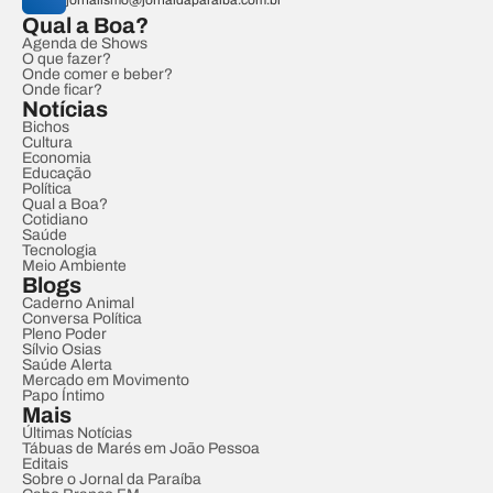
jornalismo@jornaldaparaiba.com.br
Qual a Boa?
Agenda de Shows
O que fazer?
Onde comer e beber?
Onde ficar?
Notícias
Bichos
Cultura
Economia
Educação
Política
Qual a Boa?
Cotidiano
Saúde
Tecnologia
Meio Ambiente
Blogs
Caderno Animal
Conversa Política
Pleno Poder
Sílvio Osias
Saúde Alerta
Mercado em Movimento
Papo Íntimo
Mais
Últimas Notícias
Tábuas de Marés em João Pessoa
Editais
Sobre o Jornal da Paraíba