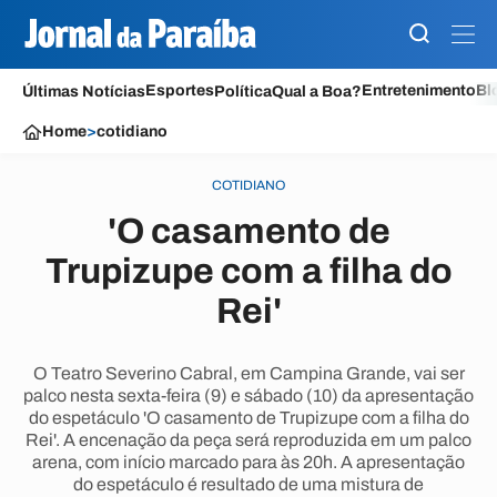
Esportes
Entretenimento
Bl
Últimas Notícias
Política
Qual a Boa?
Home
>
cotidiano
COTIDIANO
'O casamento de
Trupizupe com a filha do
Rei'
O Teatro Severino Cabral, em Campina Grande, vai ser
palco nesta sexta-feira (9) e sábado (10) da apresentação
do espetáculo 'O casamento de Trupizupe com a filha do
Rei'. A encenação da peça será reproduzida em um palco
arena, com início marcado para às 20h. A apresentação
do espetáculo é resultado de uma mistura de