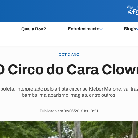
Siga 
Siga 
Entretenimento
Blogs
Qual a Boa?
COTIDIANO
O Circo do Cara Clow
leta, interpretado pelo artista circense Kleber Marone, vai tra
bamba, malabarismo, magias, entre outros.
Publicado em 02/06/2019 às 10:21