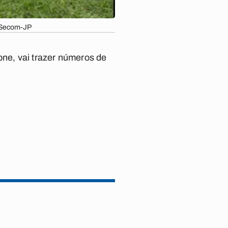
o/Secom-JP
one, vai trazer números de