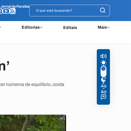
o
o
Jornal da Paraíba
Jornal da Paraíba
Editorias
Mais
Editais
n’
zer números de equilíbrio, corda