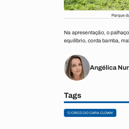
Parque da
Na apresentação, o palhaço 
equilíbrio, corda bamba, ma
Angélica Nu
Tags
‘O CIRCO DO CARA CLOWN’