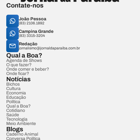
Contate-nos
João Pessoa
(83) 2106.1892
Campina Grande
(83) 3315-3204
Redação
jornalismo@jornaldaparaiba.com.br
Qual a Boa?
Agenda de Shows
O que fazer?
Onde comer e beber?
Onde ficar?
Notícias
Bichos
Cultura
Economia
Educação
Política
Qual a Boa?
Cotidiano
Saúde
Tecnologia
Meio Ambiente
Blogs
Caderno Animal
Conversa Política