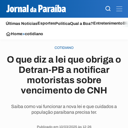
Esportes
Entretenimento
Bl
Últimas Notícias
Política
Qual a Boa?
Home
>
cotidiano
COTIDIANO
O que diz a lei que obriga o
Detran-PB a notificar
motoristas sobre
vencimento de CNH
Saiba como vai funcionar a nova lei e que cuidados a
população paraibana precisa ter.
Publicado em 10/03/2025 às 12:26