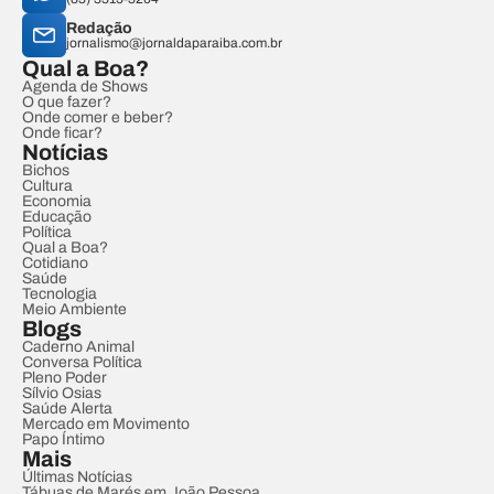
Redação
jornalismo@jornaldaparaiba.com.br
Qual a Boa?
Agenda de Shows
O que fazer?
Onde comer e beber?
Onde ficar?
Notícias
Bichos
Cultura
Economia
Educação
Política
Qual a Boa?
Cotidiano
Saúde
Tecnologia
Meio Ambiente
Blogs
Caderno Animal
Conversa Política
Pleno Poder
Sílvio Osias
Saúde Alerta
Mercado em Movimento
Papo Íntimo
Mais
Últimas Notícias
Tábuas de Marés em João Pessoa