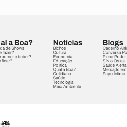
al a Boa?
Notícias
Blogs
da de Shows
Bichos
Caderno Ani
e fazer?
Cultura
Conversa Pol
 comer e beber?
Economia
Pleno Poder
 ficar?
Educação
Sílvio Osias
Política
Saúde Alerta
Qual a Boa?
Mercado em
Cotidiano
Papo Íntimo
Saúde
Tecnologia
Meio Ambiente