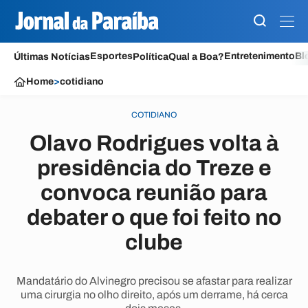
Esportes
Entretenimento
Bl
Últimas Notícias
Política
Qual a Boa?
Home
>
cotidiano
COTIDIANO
Olavo Rodrigues volta à
presidência do Treze e
convoca reunião para
debater o que foi feito no
clube
Mandatário do Alvinegro precisou se afastar para realizar
uma cirurgia no olho direito, após um derrame, há cerca