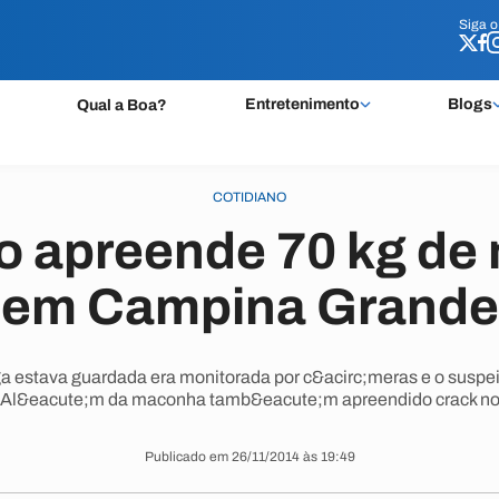
Siga 
Siga 
Entretenimento
Blogs
Qual a Boa?
COTIDIANO
o apreende 70 kg de
em Campina Grande
a estava guardada era monitorada por c&acirc;meras e o suspe
. Al&eacute;m da maconha tamb&eacute;m apreendido crack no 
Publicado em 26/11/2014 às 19:49