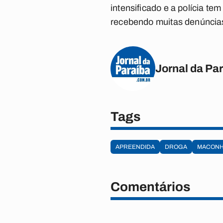
intensificado e a polícia t
recebendo muitas denúncias 
Jornal da Pa
Tags
APREENDIDA
DROGA
MACON
Comentários