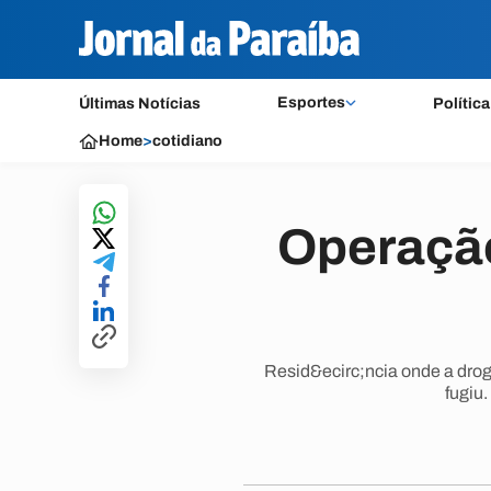
Esportes
Últimas Notícias
Política
Home
>
cotidiano
Operaçã
Resid&ecirc;ncia onde a drog
fugiu