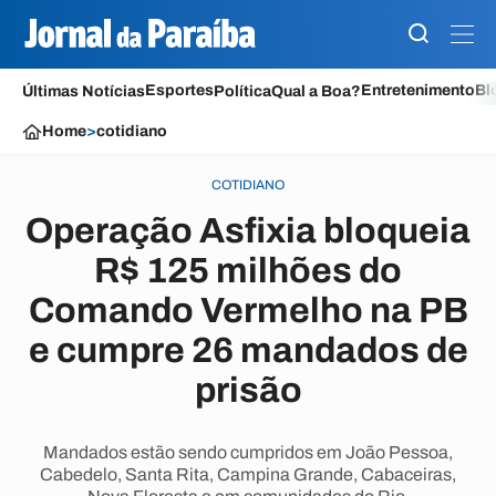
Esportes
Entretenimento
Bl
Últimas Notícias
Política
Qual a Boa?
Home
>
cotidiano
COTIDIANO
Operação Asfixia bloqueia
R$ 125 milhões do
Comando Vermelho na PB
e cumpre 26 mandados de
prisão
Mandados estão sendo cumpridos em João Pessoa,
Cabedelo, Santa Rita, Campina Grande, Cabaceiras,