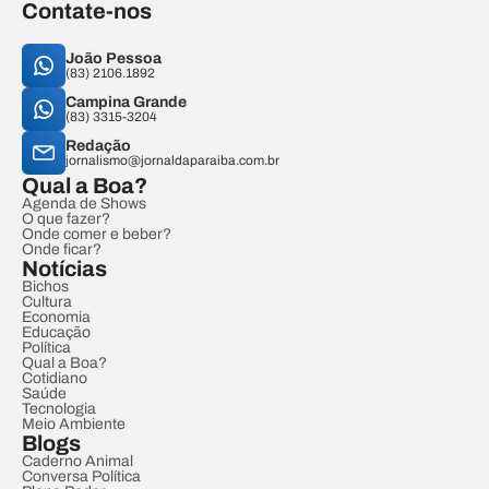
Contate-nos
João Pessoa
(83) 2106.1892
Campina Grande
(83) 3315-3204
Redação
jornalismo@jornaldaparaiba.com.br
Qual a Boa?
Agenda de Shows
O que fazer?
Onde comer e beber?
Onde ficar?
Notícias
Bichos
Cultura
Economia
Educação
Política
Qual a Boa?
Cotidiano
Saúde
Tecnologia
Meio Ambiente
Blogs
Caderno Animal
Conversa Política