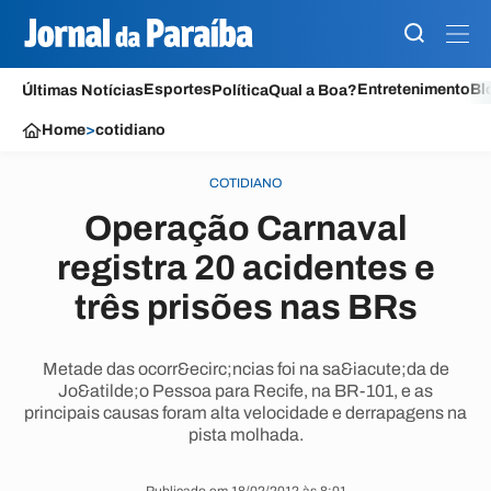
Esportes
Entretenimento
Bl
Últimas Notícias
Política
Qual a Boa?
Home
>
cotidiano
COTIDIANO
Operação Carnaval
registra 20 acidentes e
três prisões nas BRs
Metade das ocorr&ecirc;ncias foi na sa&iacute;da de
Jo&atilde;o Pessoa para Recife, na BR-101, e as
principais causas foram alta velocidade e derrapagens na
pista molhada.