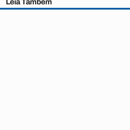
Leia Também