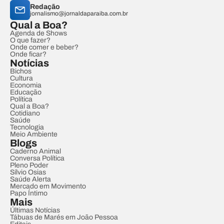
Redação
jornalismo@jornaldaparaiba.com.br
Qual a Boa?
Agenda de Shows
O que fazer?
Onde comer e beber?
Onde ficar?
Notícias
Bichos
Cultura
Economia
Educação
Política
Qual a Boa?
Cotidiano
Saúde
Tecnologia
Meio Ambiente
Blogs
Caderno Animal
Conversa Política
Pleno Poder
Sílvio Osias
Saúde Alerta
Mercado em Movimento
Papo Íntimo
Mais
Últimas Notícias
Tábuas de Marés em João Pessoa