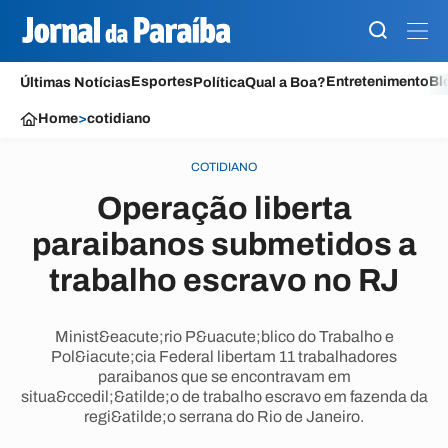
Esportes
Entretenimento
Bl
Últimas Notícias
Política
Qual a Boa?
Home
>
cotidiano
COTIDIANO
Operação liberta
paraibanos submetidos a
trabalho escravo no RJ
Minist&eacute;rio P&uacute;blico do Trabalho e
Pol&iacute;cia Federal libertam 11 trabalhadores
paraibanos que se encontravam em
situa&ccedil;&atilde;o de trabalho escravo em fazenda da
regi&atilde;o serrana do Rio de Janeiro.