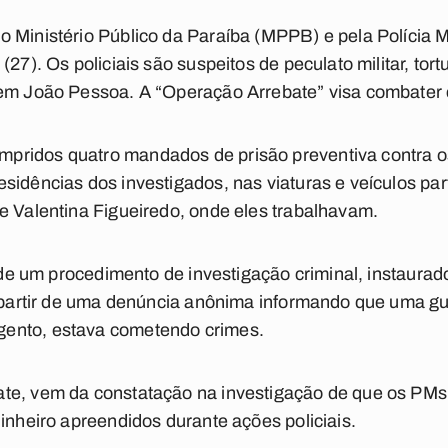
 Ministério Público da Paraíba (MPPB) e pela Polícia M
(27). Os policiais são suspeitos de peculato militar, tor
 em João Pessoa. A “Operação Arrebate” visa combater
idos quatro mandados de prisão preventiva contra os p
sidências dos investigados, nas viaturas e veículos pa
e Valentina Figueiredo, onde eles trabalhavam.
r de um procedimento de investigação criminal, instaura
 a partir de uma denúncia anônima informando que uma g
ento, estava cometendo crimes.
ate, vem da constatação na investigação de que os P
dinheiro apreendidos durante ações policiais.