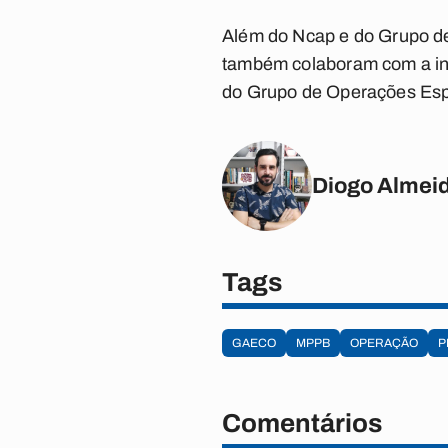
Além do Ncap e do Grupo d
também colaboram com a inv
do Grupo de Operações Esp
Diogo Almei
Tags
GAECO
MPPB
OPERAÇÃO
P
Comentários