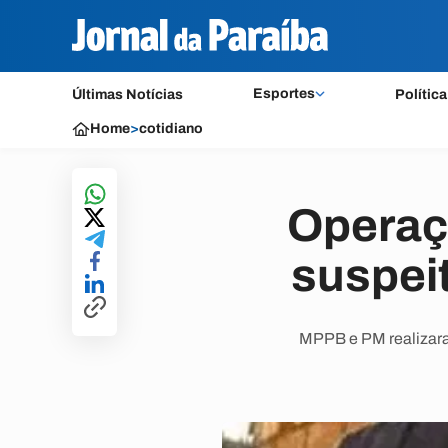
Esportes
Últimas Notícias
Política
Home
>
cotidiano
Operaçã
suspeit
MPPB e PM realizara