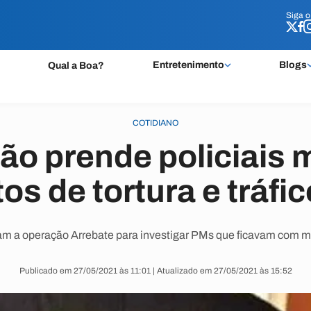
Siga 
Siga 
Entretenimento
Blogs
Qual a Boa?
COTIDIANO
o prende policiais m
os de tortura e tráfi
m a operação Arrebate para investigar PMs que ficavam com ma
Publicado em 27/05/2021 às 11:01 | Atualizado em 27/05/2021 às 15:52