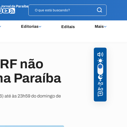
o
o
Jornal da Paraíba
Jornal da Paraíba
Editorias
Mais
Editais
PRF não
na Paraíba
6) até às 23h59 do domingo de