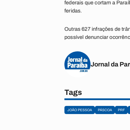
federais que cortam a Para
feridas.
Outras 627 infrações de trâ
possível denunciar ocorrênc
Jornal da Pa
Tags
JOÃO PESSOA
PÁSCOA
PRF