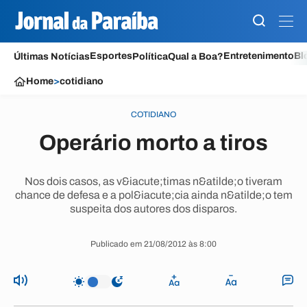
Esportes
Entretenimento
Bl
Últimas Notícias
Política
Qual a Boa?
Home
>
cotidiano
COTIDIANO
Operário morto a tiros
Nos dois casos, as v&iacute;timas n&atilde;o tiveram
chance de defesa e a pol&iacute;cia ainda n&atilde;o tem
suspeita dos autores dos disparos.
Publicado em 21/08/2012 às 8:00