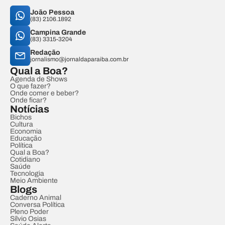
João Pessoa
(83) 2106.1892
Campina Grande
(83) 3315-3204
Redação
jornalismo@jornaldaparaiba.com.br
Qual a Boa?
Agenda de Shows
O que fazer?
Onde comer e beber?
Onde ficar?
Notícias
Bichos
Cultura
Economia
Educação
Política
Qual a Boa?
Cotidiano
Saúde
Tecnologia
Meio Ambiente
Blogs
Caderno Animal
Conversa Política
Pleno Poder
Sílvio Osias