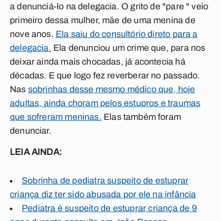
a denunciá-lo na delegacia. O grito de "pare " veio
primeiro dessa mulher, mãe de uma menina de
nove anos.
Ela saiu do consultório direto para a
delegacia.
Ela denunciou um crime que, para nos
deixar ainda mais chocadas, já acontecia há
décadas. E que logo fez reverberar no passado.
Nas
sobrinhas desse mesmo médico que, hoje
adultas, ainda choram pelos estupros e traumas
que sofreram meninas.
Elas também foram
denunciar.
LEIA AINDA:
Sobrinha de pediatra suspeito de estuprar
criança diz ter sido abusada por ele na infância
Pediatra é suspeito de estuprar criança de 9