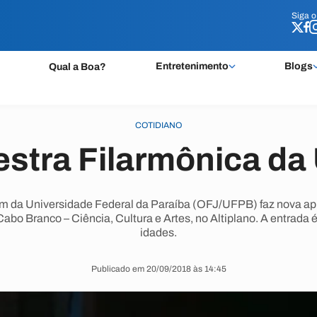
Siga 
Siga 
Entretenimento
Blogs
Qual a Boa?
COTIDIANO
stra Filarmônica d
m da Universidade Federal da Paraíba (OFJ/UFPB) faz nova ap
Cabo Branco – Ciência, Cultura e Artes, no Altiplano. A entrada é
idades.
Publicado em 20/09/2018 às 14:45