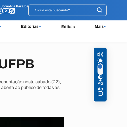
o
o
Jornal da Paraíba
Jornal da Paraíba
Editorias
Mais
Editais
a UFPB
resentação neste sábado (22),
 aberta ao público de todas as