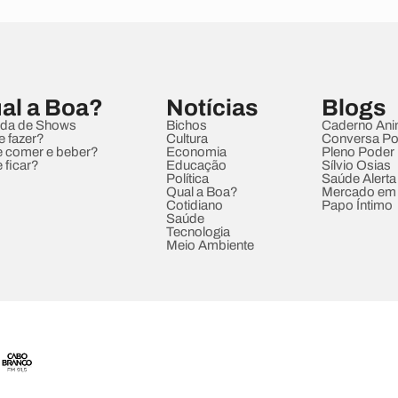
al a Boa?
Notícias
Blogs
da de Shows
Bichos
Caderno Ani
e fazer?
Cultura
Conversa Pol
 comer e beber?
Economia
Pleno Poder
 ficar?
Educação
Sílvio Osias
Política
Saúde Alerta
Qual a Boa?
Mercado em
Cotidiano
Papo Íntimo
Saúde
Tecnologia
Meio Ambiente