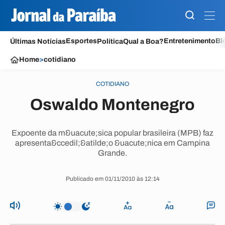
Esportes
Entretenimento
Bl
Últimas Notícias
Política
Qual a Boa?
Home
>
cotidiano
COTIDIANO
Oswaldo Montenegro
Expoente da m&uacute;sica popular brasileira (MPB) faz
apresenta&ccedil;&atilde;o &uacute;nica em Campina
Grande.
Publicado em 01/11/2010 às 12:14