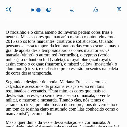
O friozinho e o clima ameno do inverno pedem cores frias e
neutras. Mas as cores que marcarão mesmo o outono/inverno
2015 são os tons marcantes, criativos e sofisticados. Quando
pensamos nessa temporada lembramos das cores escuras, mas a
grande aposta desta temporada são as cores mais fortes. O
marsala (vinho), o aurora red (vermelho), o cypress (verde
militar), o radiant orchid (violeta), o royal blue (azul royal),
assim como o cognac (marrom), o misted yellow (mostarda), o
aluminum (cinza), e o clássico preto estarão presentes na paleta
de cores dessa temporada.
Segundo a designer de moda, Mariana Freitas, as roupas,
calçados e acessórios da próxima estação virão em tons
requintados e versáteis. “Para mim, as cores que mais se
destacarão na estação sem dúvida serão o marsala, o verde
militar, o marrom e mostarda. Tirando elas, nós temos o
caramelo, cinza, pretinho básico de sempre, tons de vermelho e
um tom de rosinha claro misturado com lilás conhecido como o
mauve mist”, recomendou.
Mas a queridinha da vez e dessa estação é a cor marsala. A
tonalidade ‘vinho’ é requintada por si só. A tonalidade é versátil