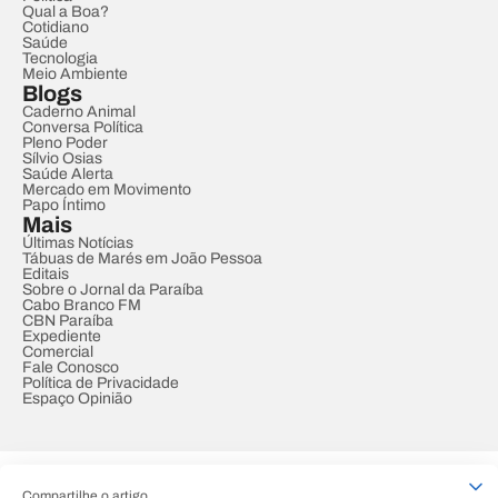
Qual a Boa?
Cotidiano
Saúde
Tecnologia
Meio Ambiente
Blogs
Caderno Animal
Conversa Política
Pleno Poder
Sílvio Osias
Saúde Alerta
Mercado em Movimento
Papo Íntimo
Mais
Últimas Notícias
Tábuas de Marés em João Pessoa
Editais
Sobre o Jornal da Paraíba
Cabo Branco FM
CBN Paraíba
Expediente
Comercial
Fale Conosco
Política de Privacidade
Espaço Opinião
© REDE PARAÍBA DE COMUNICAÇÃO
Compartilhe o artigo