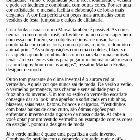
e pode ser facilmente combinada com outras cores. Por ser uma
cor sofisticada, o marsala facilita a elaboração de looks mais
elegantes. A cor fica perfeita em peças mais arrumadas como
vestidos de festa, jumpsuits e calças de alfaiataria.
Criar looks casuais com o Marsal também é possível. As cores
neutras, como o nude, rosê, off-white e branco caem super bem
com essa cor. Porém, se o objetivo é inovar e ousar, basta
combiná-la com outros tons, como o jeans, o preto, o dourado e
animal print. “As sobreposições como maxi coletes, blazers e
casaquetos quando combinados com o marsela e uma camiseta
jenas são excelentes saídas para pegar um cinema ou até mesmo
ir a um happy hour com as amigas”, ressatou Mariana Freitas,
designer de moda.
Outro tom marcante do clima invernal é o aurora red ou
vermelho. Àquela cor que nunca sai de moda. De verão a verão,
o vermelho permanece, traz charme e sensualidade para o
friozinho do inverno. Um tom ao estilo do vermelho escarlate
consegue dar ao look uma aparência sofisticada em tubinhos,
blazeres, saias retas, batons, brincos e calçados. “Vestidinhos
com botas baixas de cano curto, são ótimas opções para
enfrentar o inverno nada rigoroso da nossa cidade. Ai cabe a
você optar por um vestido vermelho ou estampado com as cores
da estação”, pontou a designer de moda.
Já o verde militar é quase uma peça fixa a cada inverno.
Combinação perfeita com o caramelo, dourado, nude e off-