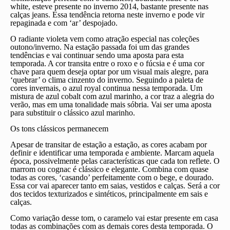
white, esteve presente no inverno 2014, bastante presente nas
calças jeans. Essa tendência retorna neste inverno e pode vir
repaginada e com ‘ar’ despojado.
O radiante violeta vem como atração especial nas coleções
outono/inverno. Na estação passada foi um das grandes
tendências e vai continuar sendo uma aposta para esta
temporada. A cor transita entre o roxo e o fúcsia e é uma cor
chave para quem deseja optar por um visual mais alegre, para
‘quebrar’ o clima cinzento do inverno. Seguindo a paleta de
cores invernais, o azul royal continua nessa temporada. Um
mistura de azul cobalt com azul marinho, a cor traz a alegria do
verão, mas em uma tonalidade mais sóbria. Vai ser uma aposta
para substituir o clássico azul marinho.
Os tons clássicos permanecem
Apesar de transitar de estação a estação, as cores acabam por
definir e identificar uma temporada e ambiente. Marcam aquela
época, possivelmente pelas características que cada ton reflete. O
marrom ou cognac é clássico e elegante. Combina com quase
todas as cores, ‘casando’ perfeitamente com o bege, e dourado.
Essa cor vai aparecer tanto em saias, vestidos e calças. Será a cor
dos tecidos texturizados e sintéticos, principalmente em sais e
calças.
Como variação desse tom, o caramelo vai estar presente em casa
todas as combinações com as demais cores desta temporada. O