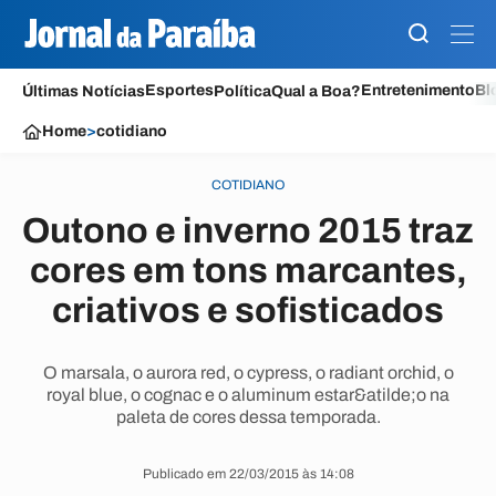
Esportes
Entretenimento
Bl
Últimas Notícias
Política
Qual a Boa?
Home
>
cotidiano
COTIDIANO
Outono e inverno 2015 traz
cores em tons marcantes,
criativos e sofisticados
O marsala, o aurora red, o cypress, o radiant orchid, o
royal blue, o cognac e o aluminum estar&atilde;o na
paleta de cores dessa temporada.
Publicado em 22/03/2015 às 14:08