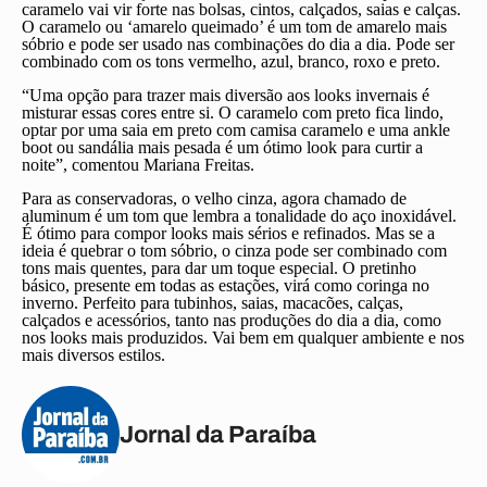
caramelo vai vir forte nas bolsas, cintos, calçados, saias e calças.
O caramelo ou ‘amarelo queimado’ é um tom de amarelo mais
sóbrio e pode ser usado nas combinações do dia a dia. Pode ser
combinado com os tons vermelho, azul, branco, roxo e preto.
“Uma opção para trazer mais diversão aos looks invernais é
misturar essas cores entre si. O caramelo com preto fica lindo,
optar por uma saia em preto com camisa caramelo e uma ankle
boot ou sandália mais pesada é um ótimo look para curtir a
noite”, comentou Mariana Freitas.
Para as conservadoras, o velho cinza, agora chamado de
aluminum é um tom que lembra a tonalidade do aço inoxidável.
É ótimo para compor looks mais sérios e refinados. Mas se a
ideia é quebrar o tom sóbrio, o cinza pode ser combinado com
tons mais quentes, para dar um toque especial. O pretinho
básico, presente em todas as estações, virá como coringa no
inverno. Perfeito para tubinhos, saias, macacões, calças,
calçados e acessórios, tanto nas produções do dia a dia, como
nos looks mais produzidos. Vai bem em qualquer ambiente e nos
mais diversos estilos.
Jornal da Paraíba