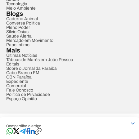
Tecnologia
Meio Ambiente
Blogs
Caderno Animal
Conversa Política
Pleno Poder
Sílvio Osias
Saúde Alerta
Mercado em Movimento
Papo Íntimo
Mais
Últimas Notícias
Tábuas de Marés em João Pessoa
Editais
Sobre o Jornal da Paraíba
Cabo Branco FM
CBN Paraíba
Expediente
Comercial
Fale Conosco
Política de Privacidade
Espaço Opinião
© REDE PARAÍBA DE COMUNICAÇÃO
Compartilhe o artigo
Developed by
Designed by