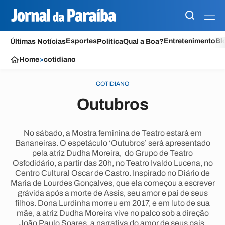
Esportes
Entretenimento
Bl
Últimas Notícias
Política
Qual a Boa?
Home
>
cotidiano
COTIDIANO
Outubros
No sábado, a Mostra feminina de Teatro estará em
Bananeiras. O espetáculo ‘Outubros’ será apresentado
pela atriz Dudha Moreira, do Grupo de Teatro
Osfodidário, a partir das 20h, no Teatro Ivaldo Lucena, no
Centro Cultural Oscar de Castro. Inspirado no Diário de
Maria de Lourdes Gonçalves, que ela começou a escrever
grávida após a morte de Assis, seu amor e pai de seus
filhos. Dona Lurdinha morreu em 2017, e em luto de sua
mãe, a atriz Dudha Moreira vive no palco sob a direção
João Paulo Soares, a narrativa do amor de seus pais.