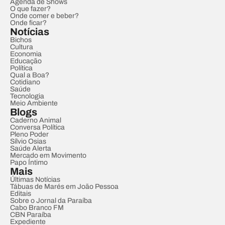
Agenda de Shows
O que fazer?
Onde comer e beber?
Onde ficar?
Notícias
Bichos
Cultura
Economia
Educação
Política
Qual a Boa?
Cotidiano
Saúde
Tecnologia
Meio Ambiente
Blogs
Caderno Animal
Conversa Política
Pleno Poder
Sílvio Osias
Saúde Alerta
Mercado em Movimento
Papo Íntimo
Mais
Últimas Notícias
Tábuas de Marés em João Pessoa
Editais
Sobre o Jornal da Paraíba
Cabo Branco FM
CBN Paraíba
Expediente