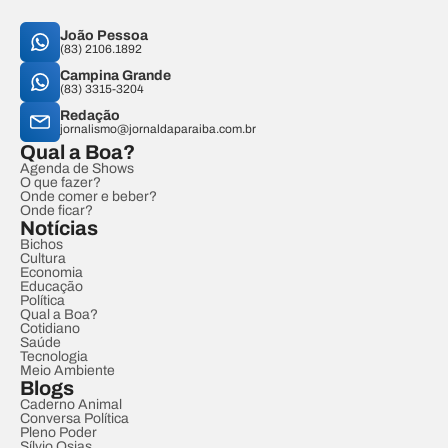
João Pessoa
(83) 2106.1892
Campina Grande
(83) 3315-3204
Redação
jornalismo@jornaldaparaiba.com.br
Qual a Boa?
Agenda de Shows
O que fazer?
Onde comer e beber?
Onde ficar?
Notícias
Bichos
Cultura
Economia
Educação
Política
Qual a Boa?
Cotidiano
Saúde
Tecnologia
Meio Ambiente
Blogs
Caderno Animal
Conversa Política
Pleno Poder
Sílvio Osias