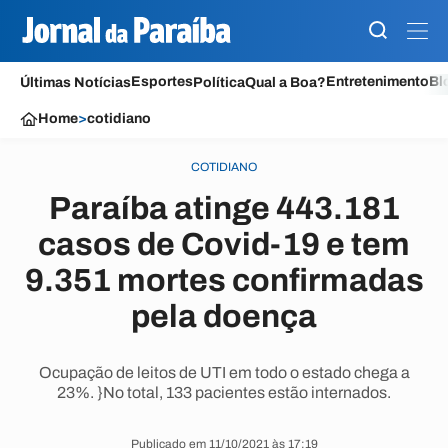
Esportes
Entretenimento
Bl
Últimas Notícias
Política
Qual a Boa?
Home
>
cotidiano
COTIDIANO
Paraíba atinge 443.181
casos de Covid-19 e tem
9.351 mortes confirmadas
pela doença
Ocupação de leitos de UTI em todo o estado chega a
23%. }No total, 133 pacientes estão internados.
Publicado em 11/10/2021 às 17:19