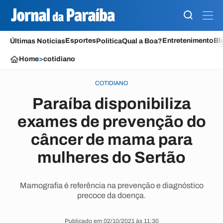
Esportes
Entretenimento
Bl
Últimas Notícias
Política
Qual a Boa?
Home
>
cotidiano
COTIDIANO
Paraíba disponibiliza
exames de prevenção do
câncer de mama para
mulheres do Sertão
Mamografia é referência na prevenção e diagnóstico
precoce da doença.
Publicado em 02/10/2021 às 11:30