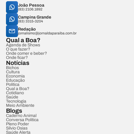
João Pessoa
(83) 2106.1892
Campina Grande
(83) 3315-3204
Redação
jornalismo@jornaldaparaiba.com.br
Qual a Boa?
Agenda de Shows
O que fazer?
Onde comer e beber?
Onde ficar?
Notícias
Bichos
Cultura
Economia
Educação
Política
Qual a Boa?
Cotidiano
Saúde
Tecnologia
Meio Ambiente
Blogs
Caderno Animal
Conversa Política
Pleno Poder
Sílvio Osias
Saúde Alerta