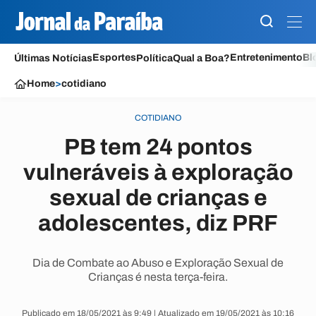
Esportes
Entretenimento
Bl
Últimas Notícias
Política
Qual a Boa?
Home
>
cotidiano
COTIDIANO
PB tem 24 pontos
vulneráveis à exploração
sexual de crianças e
adolescentes, diz PRF
Dia de Combate ao Abuso e Exploração Sexual de
Crianças é nesta terça-feira.
Publicado em 18/05/2021 às 9:49 | Atualizado em 19/05/2021 às 10:16