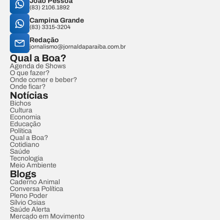
João Pessoa
(83) 2106.1892
Campina Grande
(83) 3315-3204
Redação
jornalismo@jornaldaparaiba.com.br
Qual a Boa?
Agenda de Shows
O que fazer?
Onde comer e beber?
Onde ficar?
Notícias
Bichos
Cultura
Economia
Educação
Política
Qual a Boa?
Cotidiano
Saúde
Tecnologia
Meio Ambiente
Blogs
Caderno Animal
Conversa Política
Pleno Poder
Sílvio Osias
Saúde Alerta
Mercado em Movimento