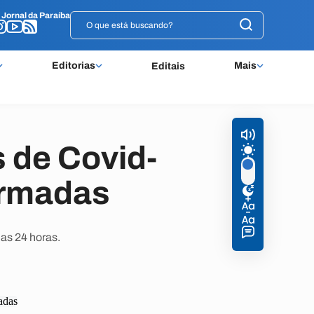
o
o
Jornal da Paraíba
Jornal da Paraíba
Editorias
Mais
Editais
 de Covid-
irmadas
as 24 horas.