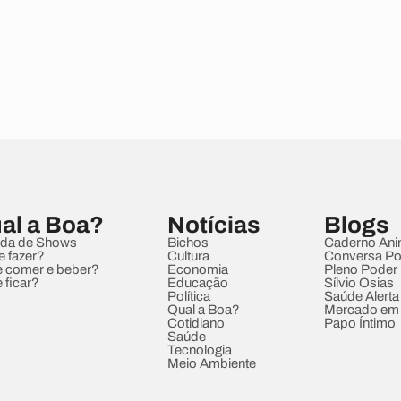
al a Boa?
Notícias
Blogs
da de Shows
Bichos
Caderno Ani
e fazer?
Cultura
Conversa Pol
 comer e beber?
Economia
Pleno Poder
 ficar?
Educação
Sílvio Osias
Política
Saúde Alerta
Qual a Boa?
Mercado em
Cotidiano
Papo Íntimo
Saúde
Tecnologia
Meio Ambiente