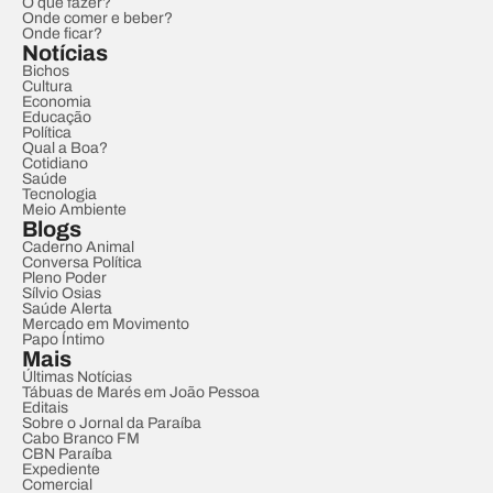
O que fazer?
Onde comer e beber?
Onde ficar?
Notícias
Bichos
Cultura
Economia
Educação
Política
Qual a Boa?
Cotidiano
Saúde
Tecnologia
Meio Ambiente
Blogs
Caderno Animal
Conversa Política
Pleno Poder
Sílvio Osias
Saúde Alerta
Mercado em Movimento
Papo Íntimo
Mais
Últimas Notícias
Tábuas de Marés em João Pessoa
Editais
Sobre o Jornal da Paraíba
Cabo Branco FM
CBN Paraíba
Expediente
Comercial