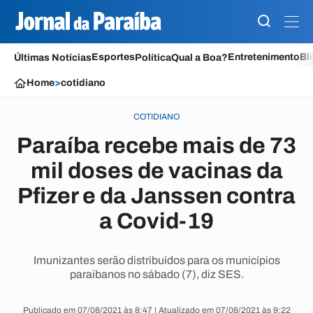
Esportes
Entretenimento
Bl
Últimas Notícias
Política
Qual a Boa?
Home
>
cotidiano
COTIDIANO
Paraíba recebe mais de 73
mil doses de vacinas da
Pfizer e da Janssen contra
a Covid-19
Imunizantes serão distribuídos para os municípios
paraibanos no sábado (7), diz SES.
Publicado em 07/08/2021 às 8:47 | Atualizado em 07/08/2021 às 9:22