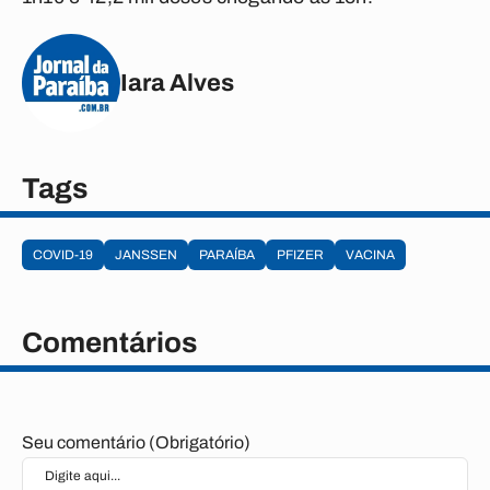
Iara Alves
Tags
COVID-19
JANSSEN
PARAÍBA
PFIZER
VACINA
Comentários
Seu comentário (Obrigatório)