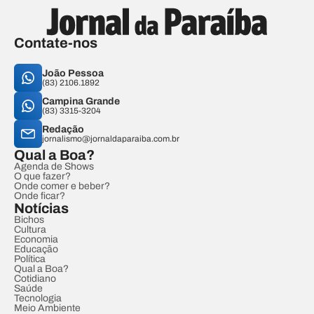
Contate-nos
João Pessoa
(83) 2106.1892
Campina Grande
(83) 3315-3204
Redação
jornalismo@jornaldaparaiba.com.br
Qual a Boa?
Agenda de Shows
O que fazer?
Onde comer e beber?
Onde ficar?
Notícias
Bichos
Cultura
Economia
Educação
Política
Qual a Boa?
Cotidiano
Saúde
Tecnologia
Meio Ambiente