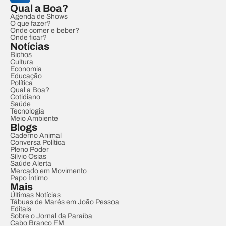
Qual a Boa?
Agenda de Shows
O que fazer?
Onde comer e beber?
Onde ficar?
Notícias
Bichos
Cultura
Economia
Educação
Política
Qual a Boa?
Cotidiano
Saúde
Tecnologia
Meio Ambiente
Blogs
Caderno Animal
Conversa Política
Pleno Poder
Sílvio Osias
Saúde Alerta
Mercado em Movimento
Papo Íntimo
Mais
Últimas Notícias
Tábuas de Marés em João Pessoa
Editais
Sobre o Jornal da Paraíba
Cabo Branco FM