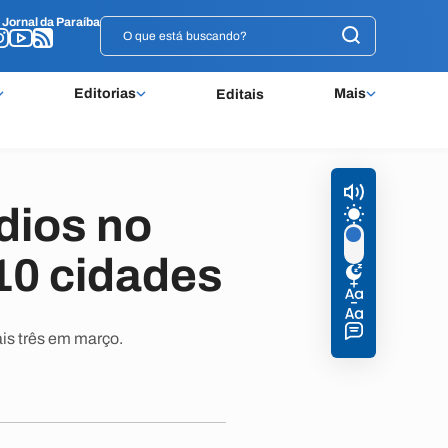
o
o
Jornal da Paraíba
Jornal da Paraíba
Editorias
Mais
Editais
ídios no
10 cidades
ais três em março.