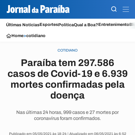
Esportes
Entretenimento
Bl
Últimas Notícias
Política
Qual a Boa?
Home
>
cotidiano
COTIDIANO
Paraíba tem 297.586
casos de Covid-19 e 6.939
mortes confirmadas pela
doença
Nas últimas 24 horas, 999 casos e 27 mortes por
coronavírus foram confirmados.
Publicado em 05/05/2021 às 18:24 | Atualizado em 06/05/2021 às 6:52