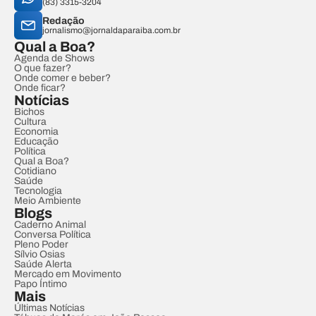
(83) 3315-3204
Redação
jornalismo@jornaldaparaiba.com.br
Qual a Boa?
Agenda de Shows
O que fazer?
Onde comer e beber?
Onde ficar?
Notícias
Bichos
Cultura
Economia
Educação
Política
Qual a Boa?
Cotidiano
Saúde
Tecnologia
Meio Ambiente
Blogs
Caderno Animal
Conversa Política
Pleno Poder
Sílvio Osias
Saúde Alerta
Mercado em Movimento
Papo Íntimo
Mais
Últimas Notícias