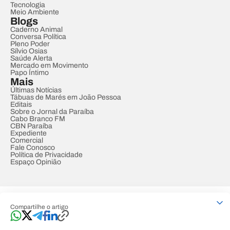
Tecnologia
Meio Ambiente
Blogs
Caderno Animal
Conversa Política
Pleno Poder
Sílvio Osias
Saúde Alerta
Mercado em Movimento
Papo Íntimo
Mais
Últimas Notícias
Tábuas de Marés em João Pessoa
Editais
Sobre o Jornal da Paraíba
Cabo Branco FM
CBN Paraíba
Expediente
Comercial
Fale Conosco
Política de Privacidade
Espaço Opinião
© REDE PARAÍBA DE COMUNICAÇÃO
Compartilhe o artigo
Developed by
Designed by