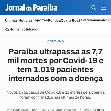
Esportes
Entretenimento
Bl
Últimas Notícias
Política
Qual a Boa?
Home
>
cotidiano
COTIDIANO
Paraíba ultrapassa as 7,7
mil mortes por Covid-19 e
tem 1.019 pacientes
internados com a doença
Novos 1.751 casos de Covid-19 e 31 mortes pela doença
foram confirmados nas últimas 24 horas.
Publicado em 01/06/2021 às 17:06 | Atualizado em 01/06/2021 às 18:14