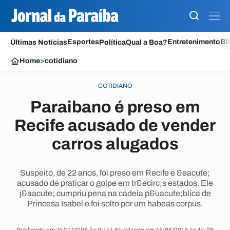
Esportes
Entretenimento
Bl
Últimas Notícias
Política
Qual a Boa?
Home
>
cotidiano
COTIDIANO
Paraibano é preso em
Recife acusado de vender
carros alugados
Suspeito, de 22 anos, foi preso em Recife e &eacute;
acusado de praticar o golpe em tr&ecirc;s estados. Ele
j&aacute; cumpriu pena na cadeia p&uacute;blica de
Princesa Isabel e foi solto por um habeas corpus.