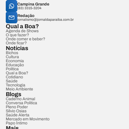
Campina Grande
(83) 3315-3204
Redação
jornalismo@jornaldaparaiba.com.br
Qual a Boa?
Agenda de Shows
O que fazer?
Onde comer e beber?
Onde ficar?
Notícias
Bichos
Cultura
Economia
Educação
Política
Qual a Boa?
Cotidiano
Saúde
Tecnologia
Meio Ambiente
Blogs
Caderno Animal
Conversa Política
Pleno Poder
Sílvio Osias
Saúde Alerta
Mercado em Movimento
Papo Íntimo
Mais