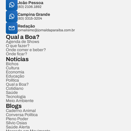
João Pessoa
(83) 2106.1892
Campina Grande
(83) 3315-3204
Redação
jornalismo@jornaldaparaiba.com.br
Qual a Boa?
Agenda de Shows
O que fazer?
Onde comer e beber?
Onde ficar?
Notícias
Bichos
Cultura
Economia
Educação
Política
Qual a Boa?
Cotidiano
Saúde
Tecnologia
Meio Ambiente
Blogs
Caderno Animal
Conversa Política
Pleno Poder
Sílvio Osias
Saúde Alerta