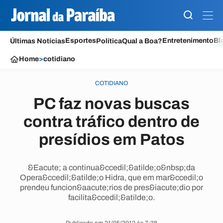
Esportes
Entretenimento
Bl
Últimas Notícias
Política
Qual a Boa?
Home
>
cotidiano
COTIDIANO
PC faz novas buscas
contra tráfico dentro de
presídios em Patos
&Eacute; a continua&ccedil;&atilde;o&nbsp;da
Opera&ccedil;&atilde;o Hidra, que em mar&ccedil;o
prendeu funcion&aacute;rios de pres&iacute;dio por
facilita&ccedil;&atilde;o.