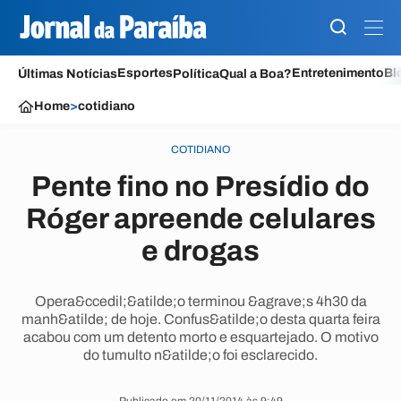
Esportes
Entretenimento
Bl
Últimas Notícias
Política
Qual a Boa?
Home
>
cotidiano
COTIDIANO
Pente fino no Presídio do
Róger apreende celulares
e drogas
Opera&ccedil;&atilde;o terminou &agrave;s 4h30 da
manh&atilde; de hoje. Confus&atilde;o desta quarta feira
acabou com um detento morto e esquartejado. O motivo
do tumulto n&atilde;o foi esclarecido.