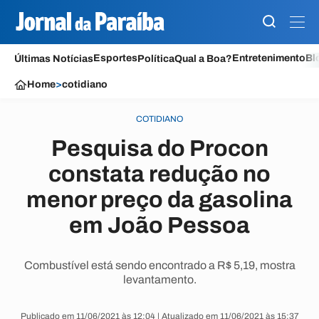
Esportes
Entretenimento
Bl
Últimas Notícias
Política
Qual a Boa?
Home
>
cotidiano
COTIDIANO
Pesquisa do Procon
constata redução no
menor preço da gasolina
em João Pessoa
Combustível está sendo encontrado a R$ 5,19, mostra
levantamento.
Publicado em 11/06/2021 às 12:04 | Atualizado em 11/06/2021 às 15:37