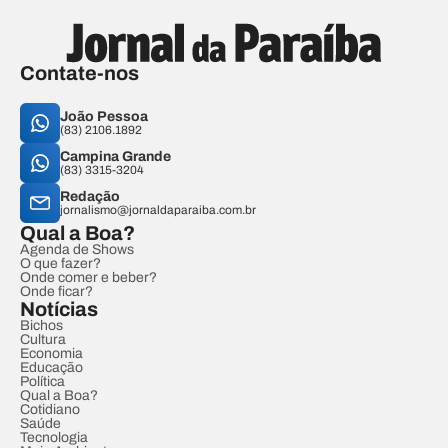
Contate-nos
João Pessoa
(83) 2106.1892
Campina Grande
(83) 3315-3204
Redação
jornalismo@jornaldaparaiba.com.br
Qual a Boa?
Agenda de Shows
O que fazer?
Onde comer e beber?
Onde ficar?
Notícias
Bichos
Cultura
Economia
Educação
Política
Qual a Boa?
Cotidiano
Saúde
Tecnologia