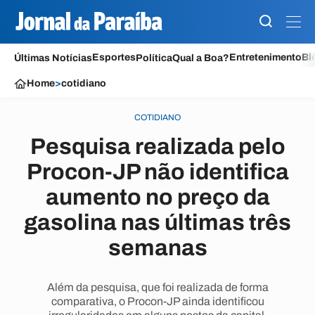
Esportes
Entretenimento
Bl
Últimas Notícias
Política
Qual a Boa?
Home
>
cotidiano
COTIDIANO
Pesquisa realizada pelo
Procon-JP não identifica
aumento no preço da
gasolina nas últimas três
semanas
Além da pesquisa, que foi realizada de forma
comparativa, o Procon-JP ainda identificou