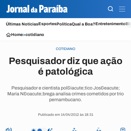
Esportes
Entretenimento
Bl
Últimas Notícias
Política
Qual a Boa?
Home
>
cotidiano
COTIDIANO
Pesquisador diz que ação
é patológica
Pesquisador e cientista pol&iacute;tico Jos&eacute;
Maria N&oacute;brega analisa crimes cometidos por trio
pernambucano.
Publicado em 14/04/2012 às 18:31