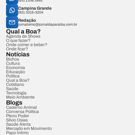
(83) 2106.1892
Campina Grande
(83) 3315-3204
Redação
jornalismo@jornaldaparaiba.com.br
Qual a Boa?
Agenda de Shows
O que fazer?
Onde comer e beber?
Onde ficar?
Notícias
Bichos
Cultura
Economia
Educação
Política
Qual a Boa?
Cotidiano
Saúde
Tecnologia
Meio Ambiente
Blogs
Caderno Animal
Conversa Política
Pleno Poder
Sílvio Osias
Saúde Alerta
Mercado em Movimento
Papo Íntimo