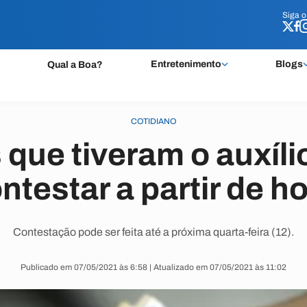
Siga 
Siga 
Entretenimento
Blogs
Qual a Boa?
COTIDIANO
que tiveram o auxíl
testar a partir de h
Contestação pode ser feita até a próxima quarta-feira (12).
Publicado em 07/05/2021 às 6:58 | Atualizado em 07/05/2021 às 11:02