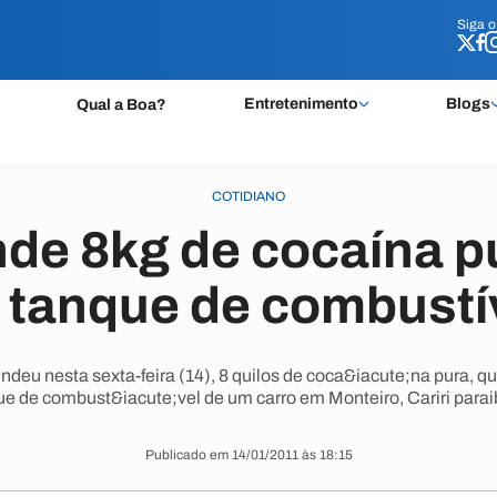
Siga 
Siga 
Entretenimento
Blogs
Qual a Boa?
COTIDIANO
de 8kg de cocaína p
 tanque de combustí
ndeu nesta sexta-feira (14), 8 quilos de coca&iacute;na pura, q
ue de combust&iacute;vel de um carro em Monteiro, Cariri parai
Publicado em 14/01/2011 às 18:15