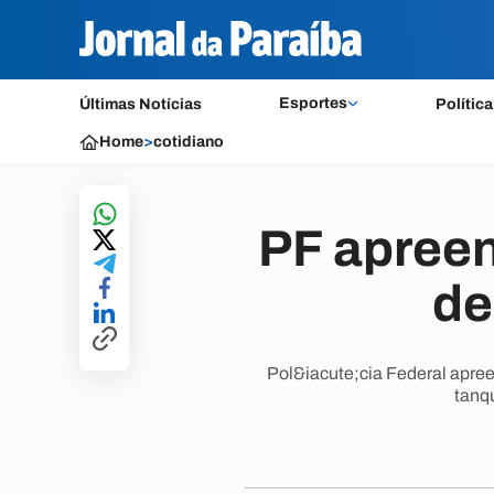
Esportes
Últimas Notícias
Política
Home
>
cotidiano
PF apreen
de
Pol&iacute;cia Federal apree
tanq