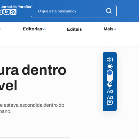
o
o
Jornal da Paraíba
Jornal da Paraíba
Editorias
Mais
Editais
ura dentro
vel
ue estava escondida dentro do
bano.