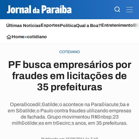
Esportes
Entretenimento
Bl
Últimas Notícias
Política
Qual a Boa?
Home
>
cotidiano
COTIDIANO
PF busca empresários por
fraudes em licitações de
35 prefeituras
Opera&ccedil;&atilde;o acontece na Para&iacute;ba e
em S&atilde;o Paulo contra fraudes utilizando empresas
de fachada. Grupo movimentou R$&nbsp;23
milh&otilde;es em tr&ecirc;s anos, em 35 prefeituras.