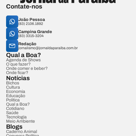
Contate-nos
João Pessoa
(83) 2106.1892
Campina Grande
(83) 3315-3204
Redação
jornalismo@jornaldaparaiba.com.br
Qual a Boa?
Agenda de Shows
O que fazer?
Onde comer e beber?
Onde ficar?
Notícias
Bichos
Cultura
Economia
Educação
Política
Qual a Boa?
Cotidiano
Saúde
Tecnologia
Meio Ambiente
Blogs
Caderno Animal
Conversa Política