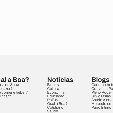
al a Boa?
Notícias
Blogs
da de Shows
Bichos
Caderno Ani
e fazer?
Cultura
Conversa Pol
 comer e beber?
Economia
Pleno Poder
 ficar?
Educação
Sílvio Osias
Política
Saúde Alerta
Qual a Boa?
Mercado em
Cotidiano
Papo Íntimo
Saúde