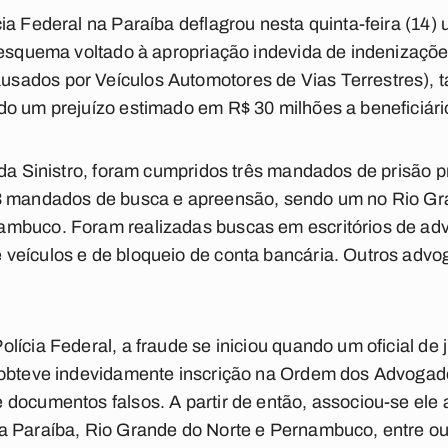
ia Federal na Paraíba deflagrou nesta quinta-feira (14
 esquema voltado à apropriação indevida de indenizaçõ
sados por Veículos Automotores de Vias Terrestres),
o um prejuízo estimado em R$ 30 milhões a beneficiári
ada Sinistro, foram cumpridos três mandados de prisão 
3 mandados de busca e apreensão, sendo um no Rio Gra
ambuco. Foram realizadas buscas em escritórios de a
veículos e de bloqueio de conta bancária. Outros advo
ícia Federal, a fraude se iniciou quando um oficial de j
 obteve indevidamente inscrição na Ordem dos Advogad
documentos falsos. A partir de então, associou-se ele 
a Paraíba, Rio Grande do Norte e Pernambuco, entre ou