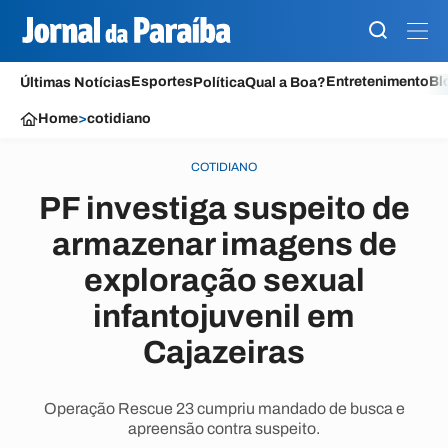
Esportes
Entretenimento
Bl
Últimas Notícias
Política
Qual a Boa?
Home
>
cotidiano
COTIDIANO
PF investiga suspeito de
armazenar imagens de
exploração sexual
infantojuvenil em
Cajazeiras
Operação Rescue 23 cumpriu mandado de busca e
apreensão contra suspeito.