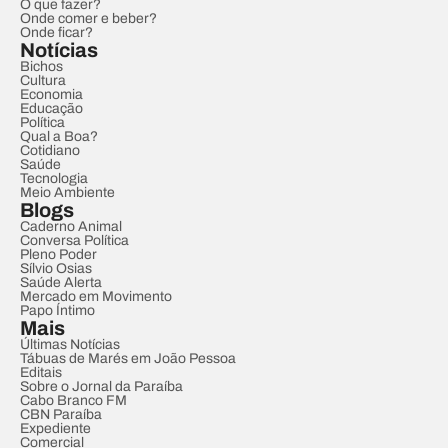
O que fazer?
Onde comer e beber?
Onde ficar?
Notícias
Bichos
Cultura
Economia
Educação
Política
Qual a Boa?
Cotidiano
Saúde
Tecnologia
Meio Ambiente
Blogs
Caderno Animal
Conversa Política
Pleno Poder
Sílvio Osias
Saúde Alerta
Mercado em Movimento
Papo Íntimo
Mais
Últimas Notícias
Tábuas de Marés em João Pessoa
Editais
Sobre o Jornal da Paraíba
Cabo Branco FM
CBN Paraíba
Expediente
Comercial