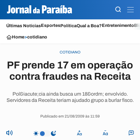
Esportes
Entretenimento
Bl
Últimas Notícias
Política
Qual a Boa?
Home
>
cotidiano
COTIDIANO
PF prende 17 em operação
contra fraudes na Receita
Pol&iacute;cia ainda busca um 18&ordm; envolvido.
Servidores da Receita teriam ajudado grupo a burlar fisco.
Publicado em 21/08/2009 às 11:59