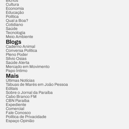
Bichos
Cultura
Economia
Educação
Política
Qual a Boa?
Cotidiano
Saúde
Tecnologia
Meio Ambiente
Blogs
Caderno Animal
Conversa Política
Pleno Poder
Sílvio Osias
Saúde Alerta
Mercado em Movimento
Papo Íntimo
Mais
Últimas Notícias
Tábuas de Marés em João Pessoa
Editais
Sobre o Jornal da Paraíba
Cabo Branco FM
CBN Paraíba
Expediente
Comercial
Fale Conosco
Política de Privacidade
Espaço Opinião