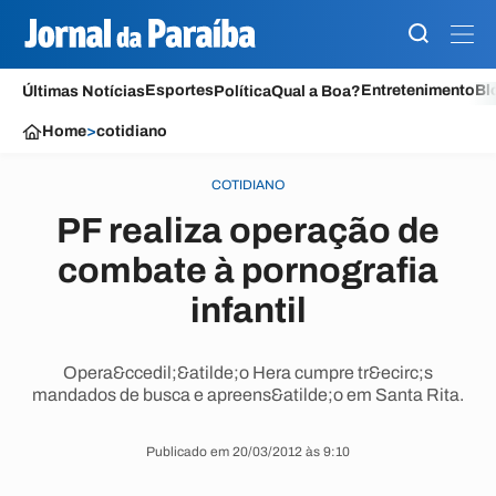
Esportes
Entretenimento
Bl
Últimas Notícias
Política
Qual a Boa?
Home
>
cotidiano
COTIDIANO
PF realiza operação de
combate à pornografia
infantil
Opera&ccedil;&atilde;o Hera cumpre tr&ecirc;s
mandados de busca e apreens&atilde;o em Santa Rita.
Publicado em 20/03/2012 às 9:10