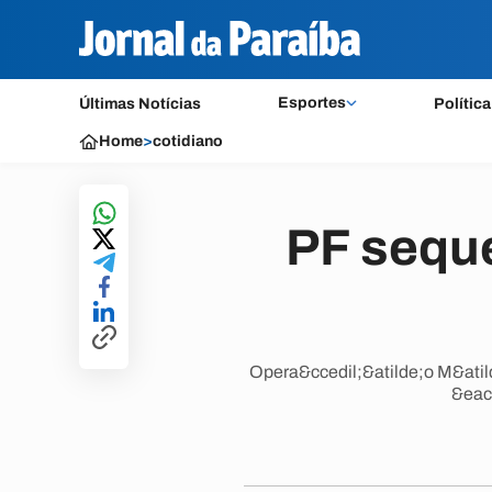
Esportes
Últimas Notícias
Política
Home
>
cotidiano
PF seque
Opera&ccedil;&atilde;o M&atild
&eac