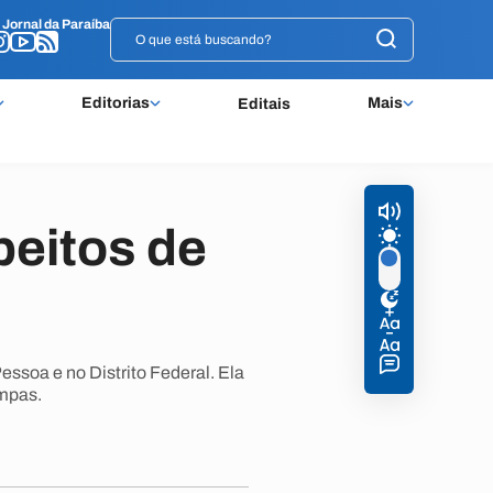
o
o
Jornal da Paraíba
Jornal da Paraíba
Editorias
Mais
Editais
peitos de
ssoa e no Distrito Federal. Ela
mpas.