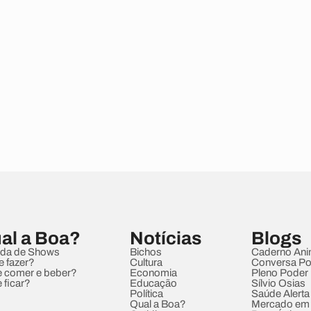
al a Boa?
Notícias
Blogs
da de Shows
Bichos
Caderno Ani
e fazer?
Cultura
Conversa Pol
 comer e beber?
Economia
Pleno Poder
 ficar?
Educação
Sílvio Osias
Política
Saúde Alerta
Qual a Boa?
Mercado em