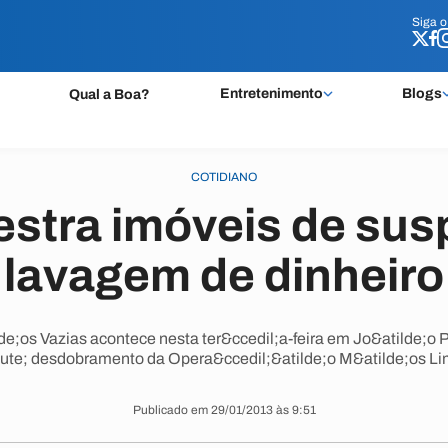
Siga 
Siga 
Entretenimento
Blogs
Qual a Boa?
COTIDIANO
stra imóveis de sus
lavagem de dinheiro
e;os Vazias acontece nesta ter&ccedil;a-feira em Jo&atilde;o Pe
ute; desdobramento da Opera&ccedil;&atilde;o M&atilde;os Li
Publicado em 29/01/2013 às 9:51