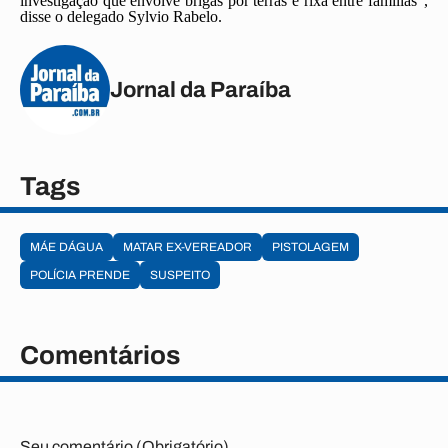
investigação que envolve brigas por terras e rixa entre famílias”,
disse o delegado Sylvio Rabelo.
Jornal da Paraíba
Tags
MÁE DÁGUA
MATAR EX-VEREADOR
PISTOLAGEM
POLÍCIA PRENDE
SUSPEITO
Comentários
Seu comentário (Obrigatório)