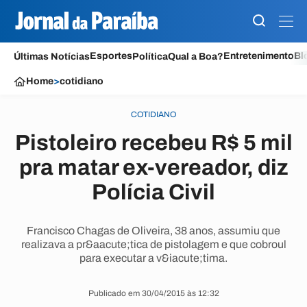
Esportes
Entretenimento
Bl
Últimas Notícias
Política
Qual a Boa?
Home
>
cotidiano
COTIDIANO
Pistoleiro recebeu R$ 5 mil
pra matar ex-vereador, diz
Polícia Civil
Francisco Chagas de Oliveira, 38 anos, assumiu que
realizava a pr&aacute;tica de pistolagem e que cobroul
para executar a v&iacute;tima.
Publicado em 30/04/2015 às 12:32