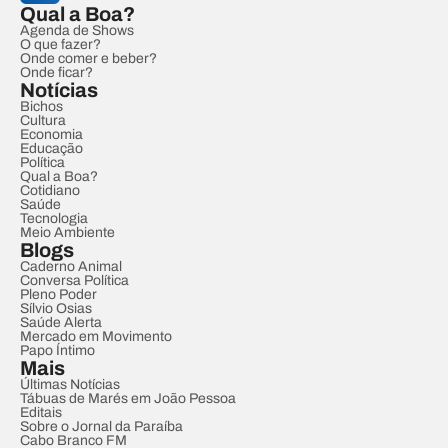
Qual a Boa?
Agenda de Shows
O que fazer?
Onde comer e beber?
Onde ficar?
Notícias
Bichos
Cultura
Economia
Educação
Política
Qual a Boa?
Cotidiano
Saúde
Tecnologia
Meio Ambiente
Blogs
Caderno Animal
Conversa Política
Pleno Poder
Sílvio Osias
Saúde Alerta
Mercado em Movimento
Papo Íntimo
Mais
Últimas Notícias
Tábuas de Marés em João Pessoa
Editais
Sobre o Jornal da Paraíba
Cabo Branco FM